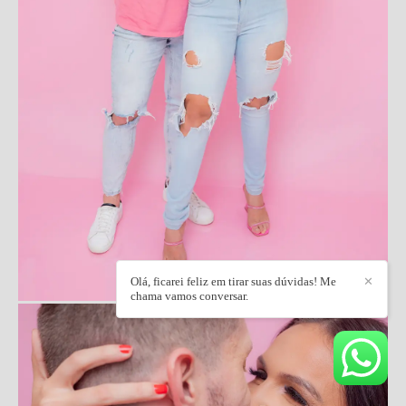
Olá, ficarei feliz em tirar suas dúvidas! Me
✕
chama vamos conversar.