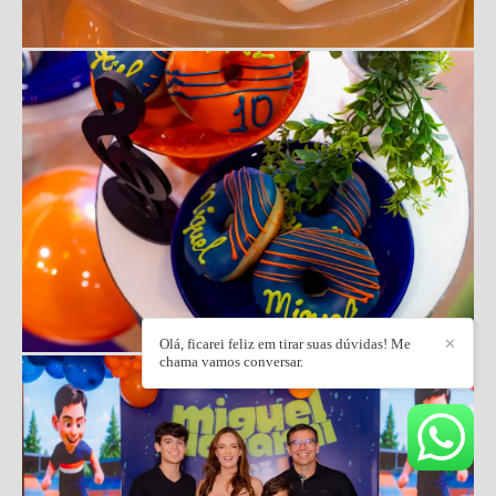
Olá, ficarei feliz em tirar suas dúvidas! Me
✕
chama vamos conversar.