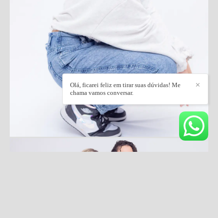
Olá, ficarei feliz em tirar suas dúvidas! Me
✕
chama vamos conversar.